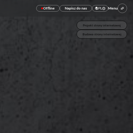
Offline
Napisz do nas
PL
Menu
Projekt strony internetowej
Budowa strony internetowej